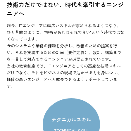
技術力だけではない、時代を牽引するエンジ
キャリアアップ
ニアへ
社内制度
働く環境
昨今、ITエンジニアに幅広いスキルが求められるようになり、
ひと昔前のように、"技術があればそれで良い"という時代ではな
採用情報
くなっています。
選考について
今のシステムや業務の課題を分析し、改善のための提案を行
よくあるご質問
い、それを実現するための計画（要件定義）、設計、構築まで
を一貫して対応できるエンジニアが必要とされています。
人事からのお知らせ
当社の教育制度では、ITエンジニアとしての高度な技術スキル
だけでなく、それをビジネスの現場で活かせる力も身につけ、
価値の高いエンジニアへと成長できるようサポートしていま
す。
テクニカルスキル
TECHNICAL SKILL