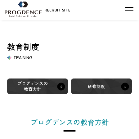
RECRUIT SITE
新卒採用
インターンシップ
新卒採用
キャリア採用
ENTRY
教育制度
ENTRY
TRAINING
プログデンスを知る
メッセージ
プログデンスの
仕事を知る
研修制度
教育方針
数字で知るプログデンス
人を知る
社員インタビュー
プログデンスの教育方針
制度・環境を知る
教育制度