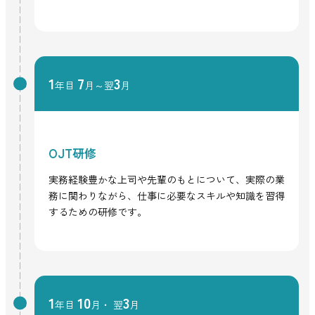
1
7
3
年目
月～翌
月
OJT研修
実務経験豊かな上司や先輩のもとについて、実際の業
務に関わりながら、仕事に必要なスキルや知識を習得
するための研修です。
1
10
3
年目
月・ 翌
月