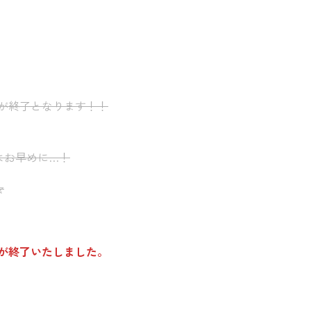
受付が終了となります！！
はお早めに…！
☆
付が終了いたしました。