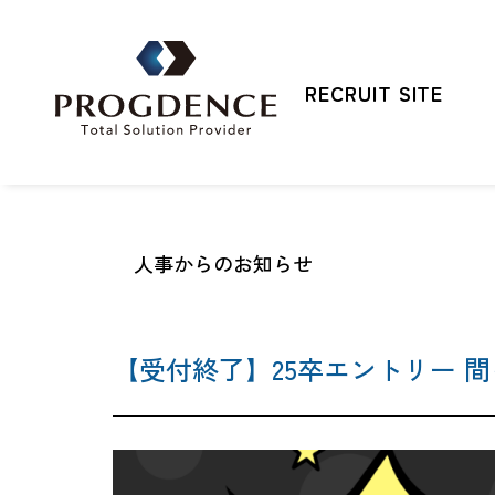
RECRUIT SITE
人事からのお知らせ
プログデンスを知る
メッセージ
【受付終了】25卒エントリー 間も
仕事を知る
数字で知るプログデン