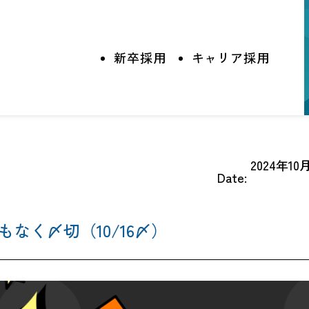
新卒採用
キャリア採用
2024年10
Date:
人を知る
制度・環境を知る
社員インタビュー
教育制度
なく〆切（10/16〆）
キャリアアップ
ス
社内制度
働く環境