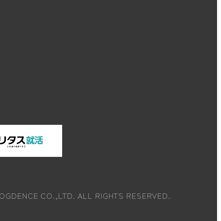
OGDENCE CO.,LTD. ALL RIGHTS RESERVED.