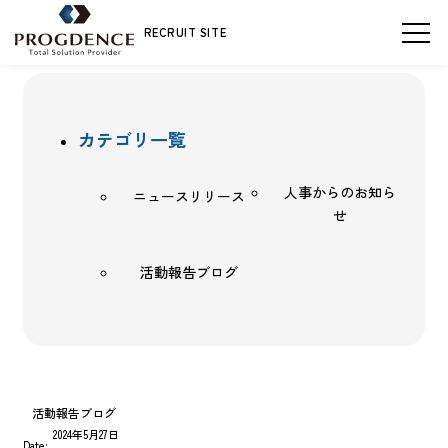
RECRUIT SITE
新卒採用
インターンシップ
新卒採用
キャリア採用
カテゴリ一覧
ENTRY
ENTRY
人事からのお知ら
ニュースリリース
プログデンスを知る
せ
メッセージ
仕事を知る
活動報告ブログ
数字で知るプログデンス
人を知る
社員インタビュー
制度・環境を知る
活動報告ブログ
2024年5月27日
教育制度
Date: