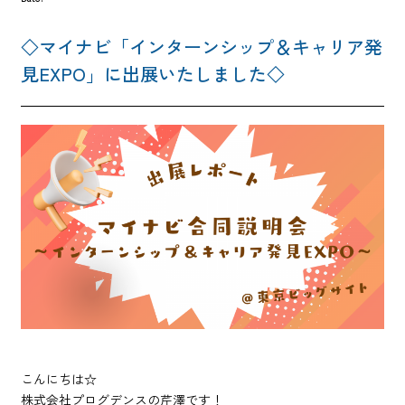
キャリアアップ
社内制度
◇マイナビ「インターンシップ＆キャリア発
働く環境
見EXPO」に出展いたしました◇
採用情報
選考について
よくあるご質問
人事からのお知らせ
こんにちは☆
株式会社プログデンスの芹澤です！